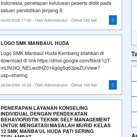
Indonesia, penetapan kelulusan peserta didik pada
satuan pendidikan jenjang S
04/05/2026 17:45 - Oleh Administrator - Dilihat 242 kali
LOGO SMK MANBAUL HUDA
T
Logo SMK Manbaul Huda Kembang silahkan di
download di link https://drive.google.com/file/d/12T-
mUN3tQ_NELwctHZ016g0g5q63peZU/view?
usp=sharing
28/04/2026 10:29 - Oleh Administrator - Dilihat 106 kali
PENERAPAN LAYANAN KONSELING
INDIVIDUAL DENGAN PENDEKATAN
BEHAVIORISTIK TEKNIK SELF MANAGEMENT
UNTUK MENGATASI MASALAH MURID KELAS
12 SMK MANBA’UL HUDA PATI SERING
A
TERLAMBAT