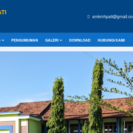
TI
smkmhpati@gmail.c
6
PENGUMUMAN
GALERI
DOWNLOAD
HUBUNGI KAMI