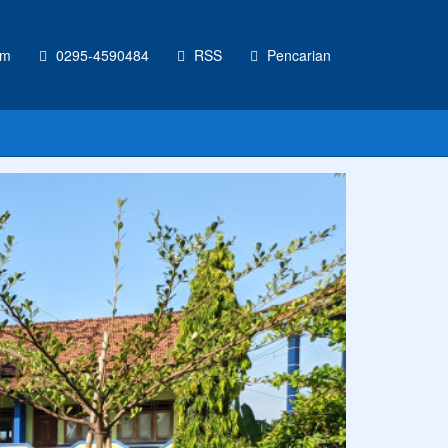
om
0295-4590484
RSS
Pencarian