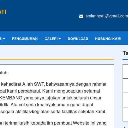
TI
smkmhpati@gmail.com
6
PENGUMUMAN
GALERI
DOWNLOAD
HUBUNGI KAMI
T
atuh
an kehadlirat Allah SWT, bahwasannya dengan rahmat
dapat kami perbaharui. Kami mengucapkan selamat
EMBANG yang saya tujukan untuk seluruh unsur
 didik, Alumni serta khalayak umum guna dapat
egala aktifitas/kegiatan serta fasilitas sekolah kami.
 terima kasih kepada tim pembuat Website ini yang