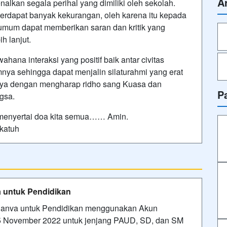
A
alkan segala perihal yang dimiliki oleh sekolah.
erdapat banyak kekurangan, oleh karena itu kepada
 umum dapat memberikan saran dan kritik yang
h lanjut.
hana interaksi yang positif baik antar civitas
a sehingga dapat menjalin silaturahmi yang erat
karya dengan mengharap ridho sang Kuasa dan
P
gsa.
 menyertai doa kita semua…… Amin.
katuh
a untuk Pendidikan
 Canva untuk Pendidikan menggunakan Akun
i 15 November 2022 untuk jenjang PAUD, SD, dan SM