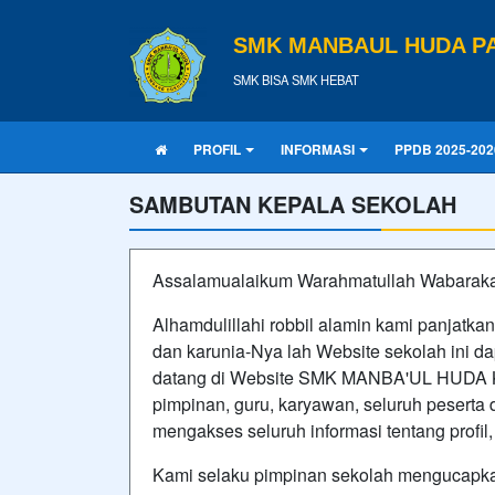
SMK MANBAUL HUDA PA
SMK BISA SMK HEBAT
PROFIL
INFORMASI
PPDB 2025-202
SAMBUTAN KEPALA SEKOLAH
Assalamualaikum Warahmatullah Wabarak
Alhamdulillahi robbil alamin kami panjatk
dan karunia-Nya lah Website sekolah ini 
datang di Website SMK MANBA'UL HUDA K
pimpinan, guru, karyawan, seluruh peserta
mengakses seluruh informasi tentang profil, s
Kami selaku pimpinan sekolah mengucapkan