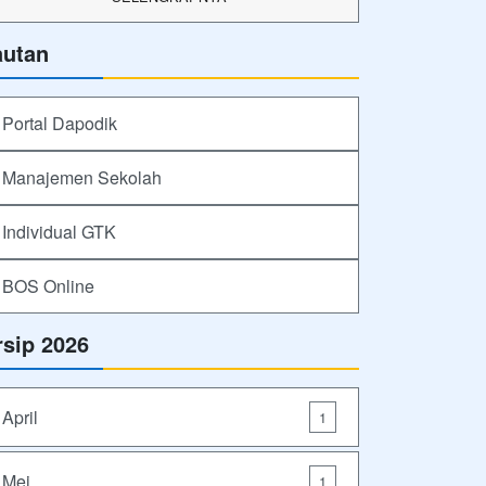
autan
Portal Dapodik
Manajemen Sekolah
Individual GTK
BOS Online
rsip 2026
April
1
Mei
1