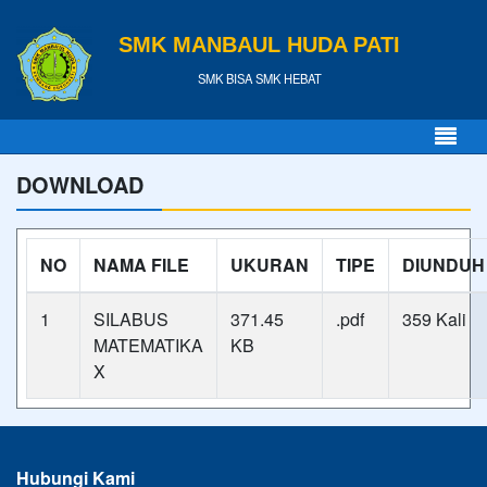
SMK MANBAUL HUDA PATI
SMK BISA SMK HEBAT
DOWNLOAD
NO
NAMA FILE
UKURAN
TIPE
DIUNDUH
1
SILABUS
371.45
.pdf
359 Kali
MATEMATIKA
KB
X
Hubungi Kami